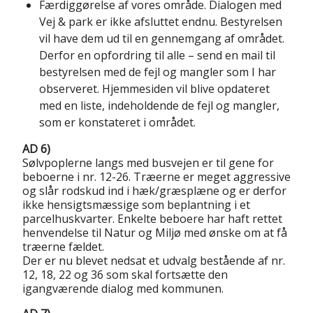
Færdiggørelse af vores område. Dialogen med
Vej & park er ikke afsluttet endnu. Bestyrelsen
vil have dem ud til en gennemgang af området.
Derfor en opfordring til alle – send en mail til
bestyrelsen med de fejl og mangler som I har
observeret. Hjemmesiden vil blive opdateret
med en liste, indeholdende de fejl og mangler,
som er konstateret i området.
AD 6)
Sølvpoplerne langs med busvejen er til gene for
beboerne i nr. 12-26. Træerne er meget aggressive
og slår rodskud ind i hæk/græsplæne og er derfor
ikke hensigtsmæssige som beplantning i et
parcelhuskvarter. Enkelte beboere har haft rettet
henvendelse til Natur og Miljø med ønske om at få
træerne fældet.
Der er nu blevet nedsat et udvalg bestående af nr.
12, 18, 22 og 36 som skal fortsætte den
igangværende dialog med kommunen.