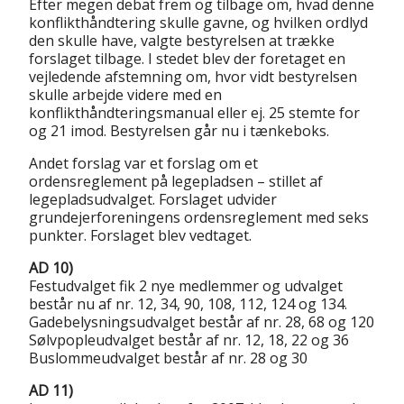
Efter megen debat frem og tilbage om, hvad denne
konflikthåndtering skulle gavne, og hvilken ordlyd
den skulle have, valgte bestyrelsen at trække
forslaget tilbage. I stedet blev der foretaget en
vejledende afstemning om, hvor vidt bestyrelsen
skulle arbejde videre med en
konflikthåndteringsmanual eller ej. 25 stemte for
og 21 imod. Bestyrelsen går nu i tænkeboks.
Andet forslag var et forslag om et
ordensreglement på legepladsen – stillet af
legepladsudvalget. Forslaget udvider
grundejerforeningens ordensreglement med seks
punkter. Forslaget blev vedtaget.
AD 10)
Festudvalget fik 2 nye medlemmer og udvalget
består nu af nr. 12, 34, 90, 108, 112, 124 og 134.
Gadebelysningsudvalget består af nr. 28, 68 og 120
Sølvpopleudvalget består af nr. 12, 18, 22 og 36
Buslommeudvalget består af nr. 28 og 30
AD 11)