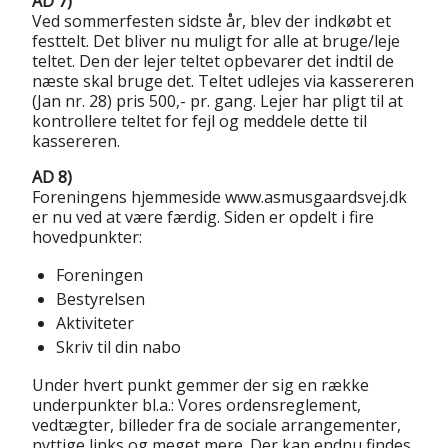
AD 7)
Ved sommerfesten sidste år, blev der indkøbt et
festtelt. Det bliver nu muligt for alle at bruge/leje
teltet. Den der lejer teltet opbevarer det indtil de
næste skal bruge det. Teltet udlejes via kassereren
(Jan nr. 28) pris 500,- pr. gang. Lejer har pligt til at
kontrollere teltet for fejl og meddele dette til
kassereren.
AD 8)
Foreningens hjemmeside www.asmusgaardsvej.dk
er nu ved at være færdig. Siden er opdelt i fire
hovedpunkter:
Foreningen
Bestyrelsen
Aktiviteter
Skriv til din nabo
Under hvert punkt gemmer der sig en række
underpunkter bl.a.: Vores ordensreglement,
vedtægter, billeder fra de sociale arrangementer,
nyttige links og meget mere. Der kan endnu findes