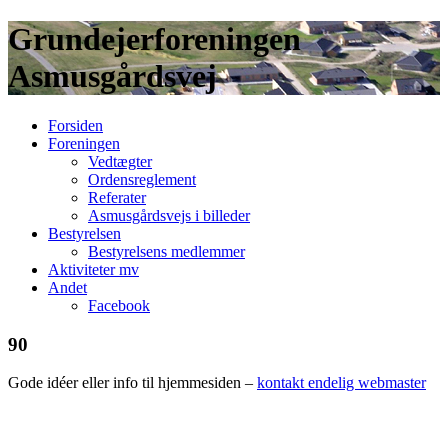
Grundejerforeningen
Asmusgårdsvej
Forsiden
Foreningen
Vedtægter
Ordensreglement
Referater
Asmusgårdsvejs i billeder
Bestyrelsen
Bestyrelsens medlemmer
Aktiviteter mv
Andet
Facebook
90
Gode idéer eller info til hjemmesiden –
kontakt endelig webmaster