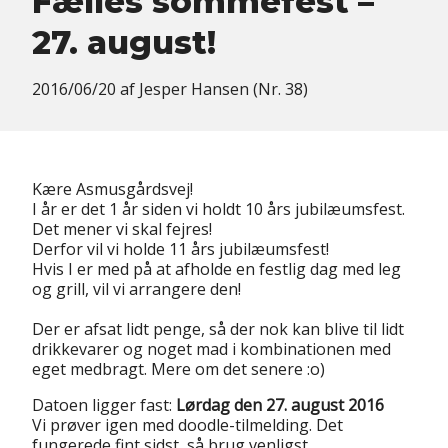
Fælles sommefest –
27. august!
2016/06/20
af
Jesper Hansen (Nr. 38)
Kære Asmusgårdsvej!
I år er det 1 år siden vi holdt 10 års jubilæumsfest.
Det mener vi skal fejres!
Derfor vil vi holde 11 års jubilæumsfest!
Hvis I er med på at afholde en festlig dag med leg
og grill, vil vi arrangere den!
Der er afsat lidt penge, så der nok kan blive til lidt
drikkevarer og noget mad i kombinationen med
eget medbragt. Mere om det senere :o)
Datoen ligger fast:
Lørdag den 27. august 2016
Vi prøver igen med doodle-tilmelding. Det
fungerede fint sidst, så brug venligst